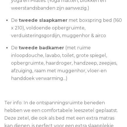
yoga en Pilates. (Yoga matten, blokken en
weerstandsbanden zijn aanwezig.)
De
tweede slaapkamer
met boxspring bed (160
x 210), voldoende opbergruimte,
verduisteringsgordijn, muggenhor & airco
De
tweede badkamer
(met ruime
inloopdouche, lavabo, toilet, grote spiegel,
opbergruimte, haardroger, handzeep, zeepjes,
afzuiging, raam met muggenhor, vloer-en
handdoek verwarming...)
Ter info: In de ontspanningsruimte beneden
hebben we een comfortabele leeszetel geplaatst.
Deze zetel, die ook als bed met een extra matras
kan dienen, is perfect voor een extra slaapplekje