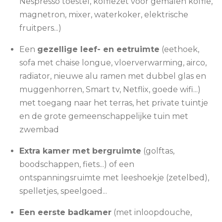
Nespresso toestel, koffiezet voor gemalen koffie,
magnetron, mixer, waterkoker, elektrische
fruitpers...)
Een
gezellige leef- en eetruimte
(eethoek,
sofa met chaise longue, vloerverwarming, airco,
radiator, nieuwe alu ramen met dubbel glas en
muggenhorren, Smart tv, Netflix, goede wifi...)
met toegang naar het terras, het private tuintje
en de grote gemeenschappelijke tuin met
zwembad
Extra kamer met bergruimte
(golftas,
boodschappen, fiets...) of een
ontspanningsruimte met leeshoekje (zetelbed),
spelletjes, speelgoed...
Een eerste badkamer
(met inloopdouche,