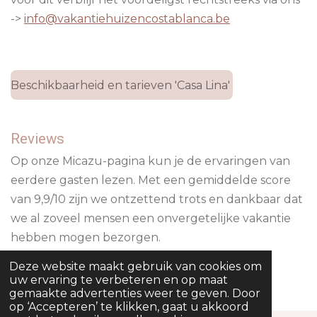
->
info@vakantiehuizencostablanca.be
Beschikbaarheid en tarieven 'Casa Lina'
Reviews
Op onze Micazu-pagina kun je de ervaringen van
eerdere gasten lezen. Met een gemiddelde score
van 9,9/10 zijn we ontzettend trots en dankbaar dat
we al zoveel mensen een onvergetelijke vakantie
hebben mogen bezorgen.
Deze website maakt gebruik van cookies om
Reviews over 'Casa Lina'
uw ervaring te verbeteren en op maat
gemaakte advertenties weer te geven. Door
op ‘Accepteren’ te klikken, gaat u akkoord