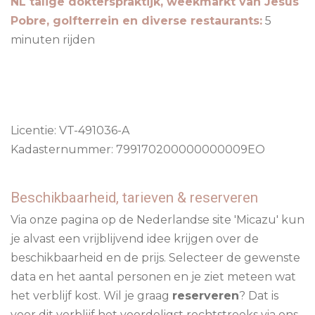
NL talige dokterspraktijk, weekmarkt van Jesus
Pobre, golfterrein en diverse restaurants:
5
minuten rijden
Licentie: VT-491036-A
Kadasternummer: 799170200000000009EO
Beschikbaarheid, tarieven & reserveren
Via onze pagina op de Nederlandse site 'Micazu' kun
je alvast een vrijblijvend idee krijgen over de
beschikbaarheid en de prijs. Selecteer de gewenste
data en het aantal personen en je ziet meteen wat
het verblijf kost. Wil je graag
reserveren
? Dat is
voor dit verblijf het voordeligst rechtstreeks via ons