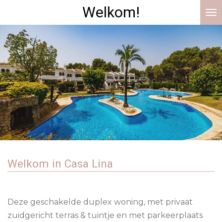
Welkom!
Ga
direct
naar
de
hoofdinhoud
Welkom in Casa Lina
Deze geschakelde duplex woning, met privaat
zuidgericht terras & tuintje en met parkeerplaats