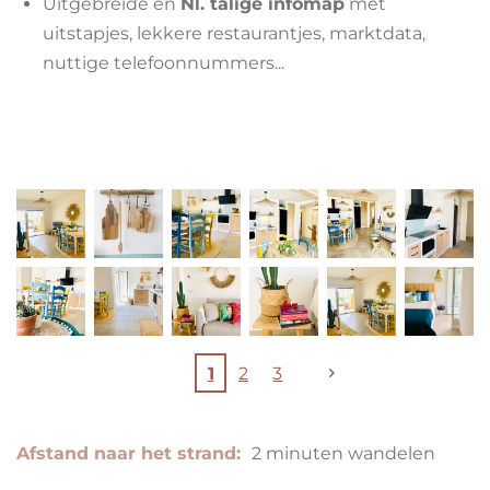
Uitgebreide en
Nl. talige infomap
met
uitstapjes, lekkere restaurantjes, marktdata,
nuttige telefoonnummers...
1
2
3
Afstand naar het strand:
2 minuten wandelen