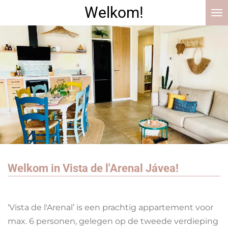
Welkom!
Ga
direct
naar
de
hoofdinhoud
Welkom in Vista de l'Arenal Jávea!
‘Vista de l'Arenal’ is een prachtig appartement voor
max. 6 personen, gelegen op de tweede verdieping